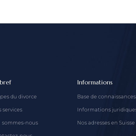
bref
Informations
pes du divorce
Base de connaissances
 services
Informations juridique
i sommes-nous
Nos adresses en Suisse
ntactez-nous