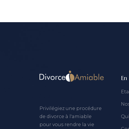
En 
Eta
Nos
Privilégiez une procédure
de divorce à l'amiable
Qu
pour vous rendre la vie
Co