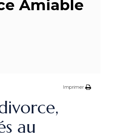
ce Amiable
Imprimer
 divorce,
és au