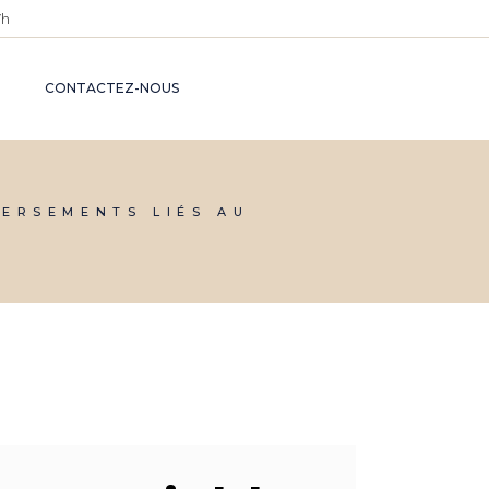
7h
S DU
INFORMATIONS
CE
JURIDIQUES
CONTACTEZ-NOUS
BASE DE
CONNAISSANCES
NS
VERSEMENTS LIÉS AU
CES