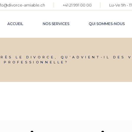
nfo@divorce-amiable.ch
+41 21 991 00 00
Lu-Ve 9h - 1
ETAPE
DIVOR
ACCUEIL
NOS SERVICES
QUI SOMMES-NOUS
ETAPES DU
INFORMATIO
DIVORCE
JURIDIQUES
RÈS LE DIVORCE, QU’ADVIENT-IL DES 
E PROFESSIONNELLE?
BASE DE
CONNAISSAN