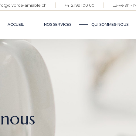
nfo@divorce-amiable.ch
+41 21 991 00 00
Lu-Ve 9h - 1
ETAPE
DIVOR
ACCUEIL
NOS SERVICES
QUI SOMMES-NOUS
ETAPES DU
INFORMATIO
DIVORCE
JURIDIQUES
BASE DE
CONNAISSAN
nous