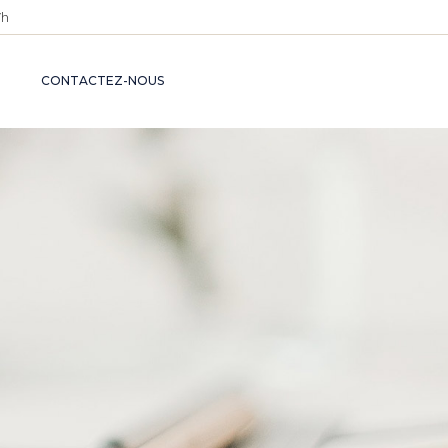
7h
S DU
INFORMATIONS
CE
JURIDIQUES
CONTACTEZ-NOUS
BASE DE
CONNAISSANCES
NS
CES