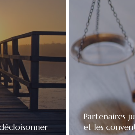
Partenaires j
 décloisonner
et les conven