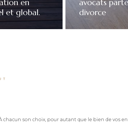
ation en
avocats parte
l et global.
divorce
UT
chacun son choix, pour autant que le bien de vos enf