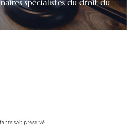
naires spécialistes du droit du
ants soit préservé.